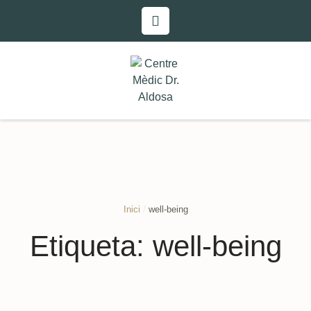
Inici
/
well-being
Etiqueta:
well-being