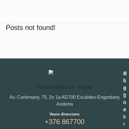
Posts not found!
P
E
B
à
l
l
Centre Mèdic Dr. Aldosa
g
s
o
i
n
g
Av. Carlemany, 75, 2n 1a AD700 Escaldes-Engordany
n
o
Andorra
e
s
Veure direccions
s
t
+376 867700
r