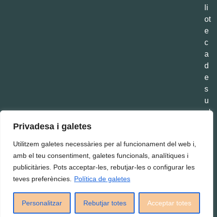
li
ot
e
c
a
d
e
s
u
pl
e
Privadesa i galetes
m
Utilitzem galetes necessàries per al funcionament del web i,
e
amb el teu consentiment, galetes funcionals, analítiques i
nt
publicitàries. Pots acceptar-les, rebutjar-les o configurar les
s
teves preferències.
Política de galetes
Centre Mèdic Dr. Aldosa
© 2026 - Tots els drets reservats
Personalitzar
Rebutjar totes
Acceptar totes