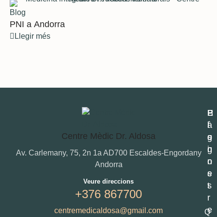
Blog
PNI a Andorra
Llegir més
P
E
B
à
l
l
Centre Mèdic Dr. Aldosa
g
s
o
i
n
g
Av. Carlemany, 75, 2n 1a AD700 Escaldes-Engordany
n
o
Andorra
e
s
Veure direccions
s
t
+376 867700
r
e
centremedicaldosa@gmail.com
Q