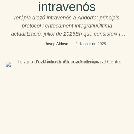
intravenós
Teràpia d’ozó intravenós a Andorra: principis,
protocol i enfocament integratiuÚltima
actualització: juliol de 2026En què consisteix la
teràpia d’ozó intravenós i en quins contextos s’ha
Josep Aldosa
2 d'agost de 2025
estudiat? Aquest enfocament utilitza una mescla
mèdica d’oxigen i ozó, i desperta un interès
creixent en medicina integrativa. A Andorra, es pot
plantejar com una intervenció complementària
després d’una valoració …